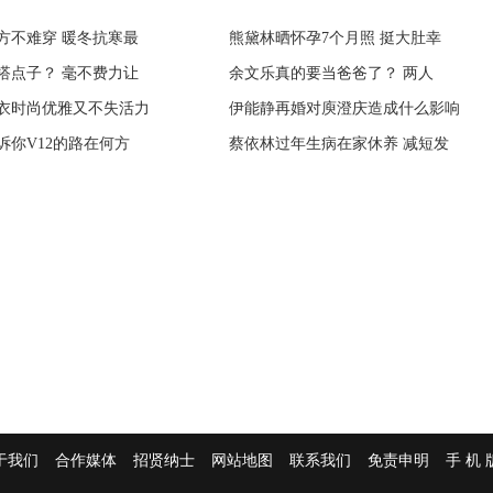
方不难穿 暖冬抗寒最
适合长期喝水解蛋白奶
熊黛林晒怀孕7个月照 挺大肚幸
V领重新占据时尚 学艺人成搭配
搭点子？ 毫不费力让
式育儿”太坑娃，看看
余文乐真的要当爸爸了？ 两人
今年流行“紫外光” 教你把流行
衣时尚优雅又不失活力
恩”回馈客户系列活动
伊能静再婚对庾澄庆造成什么影响
裹围巾没那么简单 最时髦围围巾
诉你V12的路在何方
点赞的金领冠，凭什么
蔡依林过年生病在家休养 减短发
堆堆袜助你成保暖时尚达人 教你
于我们
合作媒体
招贤纳士
网站地图
联系我们
免责申明
手 机 