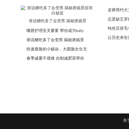
皮裤简约大
健康宝宝不
总是缺乏穿
这些“中国
女王节和金领冠相约喜马拉雅，享
谁说糖吃多了会变黑 揭秘唐嫣景
纯色百搭毛
30年“懂感
嘴唇护理至关重要 帮你成为baby
如何让眼部保持一个年轻的状态？
让历史来告
明星辣妈都
谁说糖吃多了会变黑 揭秘唐嫣景
自制面膜还你婴儿般肌肤 最好
快速瘦脸的小秘诀，大圆脸女生无
你家的面膜你用对了吗？ 仙女
春季减重不艰难 自制减肥茶帮你
麻花辫编发让你轻松靓丽出行 风
关