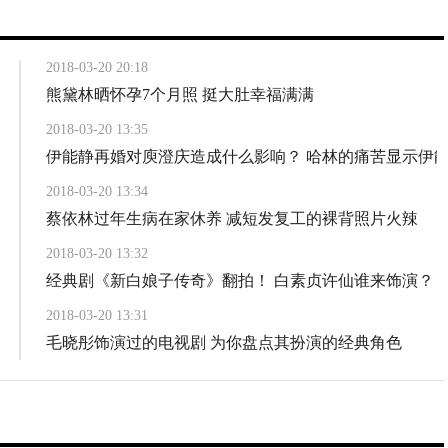
2018-03-20 20:18
熊黛林晒怀孕7个月照 挺大肚幸福满满
2018-03-20 13:35
伊能静再婚对庾澄庆造成什么影响？ 哈林的痛苦显示伊
2018-03-20 13:34
蔡依林过年生病在家休养 减短发复工的裸背照片火辣
2018-03-20 13:32
经典剧《新白娘子传奇》翻拍！ 白素贞许仙谁来饰演？
2018-03-20 13:31
毛晓彤饰演过的电视剧 为你盘点其扮演的经典角色
2018-03-20 13:30
杨紫和秦俊杰公开恋情被黑 杨紫和张一山只是兄弟关系