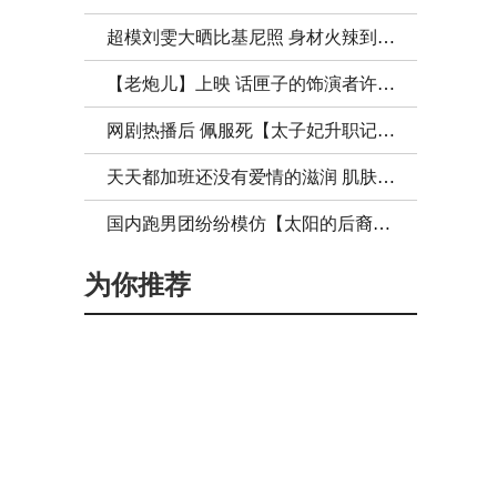
超模刘雯大晒比基尼照 身材火辣到让你喷鼻血！
【老炮儿】上映 话匣子的饰演者许晴上热搜啦！
网剧热播后 佩服死【太子妃升职记】里的服、化、道了！
天天都加班还没有爱情的滋润 肌肤怎么能保养好？
国内跑男团纷纷模仿【太阳的后裔】陈赫郑恺画风突变！
为你推荐