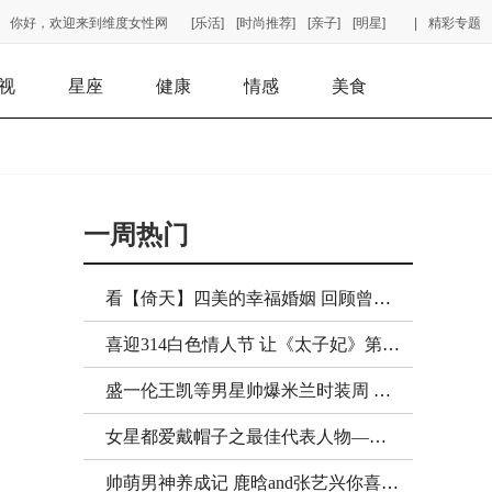
你好，欢迎来到维度女性网
[乐活]
[时尚推荐]
[亲子]
[明星]
|
精彩专题
视
星座
健康
情感
美食
一周热门
看【倚天】四美的幸福婚姻 回顾曾经剧中人物的现状！
喜迎314白色情人节 让《太子妃》第三版结局虐成狗吧！
盛一伦王凯等男星帅爆米兰时装周 一览为快！
女星都爱戴帽子之最佳代表人物——张歆艺！
帅萌男神养成记 鹿晗and张艺兴你喜欢哪一款？