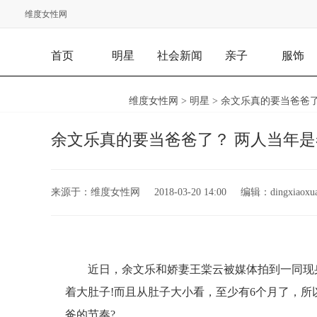
维度女性网
首页
明星
社会新闻
亲子
服饰
维度女性网
>
明星
> 余文乐真的要当爸爸
余文乐真的要当爸爸了？ 两人当年
来源于：
维度女性网
2018-03-20 14:00
编辑：
dingxiaoxu
近日，余文乐和娇妻王棠云被媒体拍到一同现
着大肚子!而且从肚子大小看，至少有6个月了，所
爸的节奏?