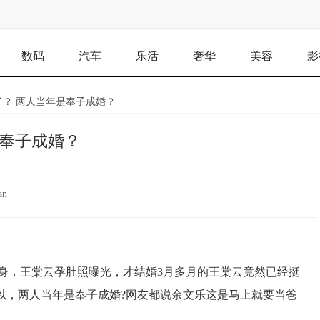
数码
汽车
乐活
奢华
美容
影
了？ 两人当年是奉子成婚？
是奉子成婚？
an
身，王棠云孕肚照曝光，才结婚3月多月的王棠云竟然已经挺
以，两人当年是奉子成婚?网友都说余文乐这是马上就要当爸