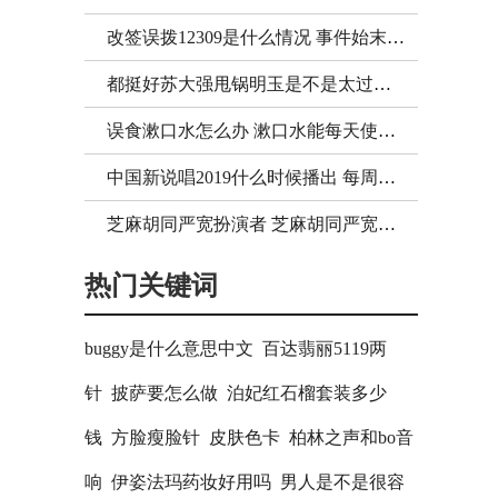
改签误拨12309是什么情况 事件始末遭扒
都挺好苏大强甩锅明玉是不是太过分了
误食漱口水怎么办 漱口水能每天使用吗
中国新说唱2019什么时候播出 每周几几点更新
芝麻胡同严宽扮演者 芝麻胡同严宽的结局是怎样？
热门关键词
buggy是什么意思中文
百达翡丽5119两
针
披萨要怎么做
泊妃红石榴套装多少
钱
方脸瘦脸针
皮肤色卡
柏林之声和bo音
响
伊姿法玛药妆好用吗
男人是不是很容