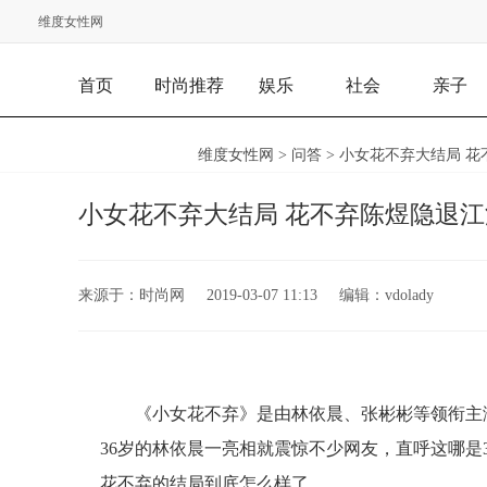
维度女性网
首页
时尚推荐
娱乐
社会
亲子
维度女性网
>
问答
> 小女花不弃大结局 
小女花不弃大结局 花不弃陈煜隐退江
来源于：
时尚网
2019-03-07 11:13
编辑：
vdolady
《小女花不弃》是由林依晨、张彬彬等领衔主
36岁的林依晨一亮相就震惊不少网友，直呼这哪是3
花不弃的结局到底怎么样了。