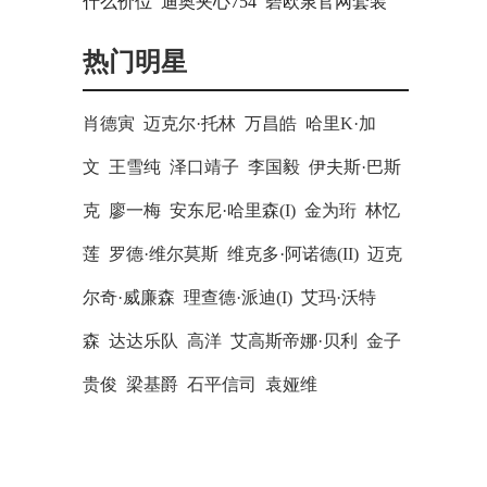
什么价位
迪奥夹心754
碧欧泉官网套装
热门明星
肖德寅 迈克尔·托林 万昌皓 哈里K·加
文 王雪纯 泽口靖子 李国毅 伊夫斯·巴斯
克 廖一梅 安东尼·哈里森(I) 金为珩 林忆
莲 罗德·维尔莫斯 维克多·阿诺德(II) 迈克
尔奇·威廉森 理查德·派迪(I) 艾玛·沃特
森 达达乐队 高洋 艾高斯帝娜·贝利 金子
贵俊 梁基爵 石平信司 袁娅维