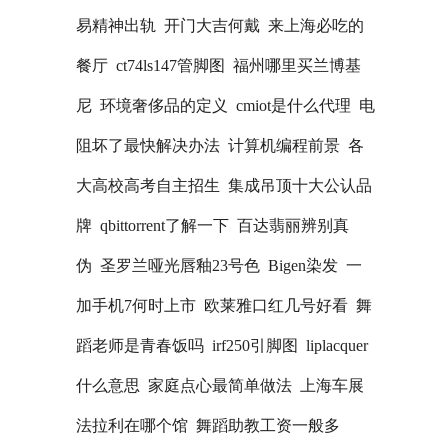
易精神出轨
开门大吉何戴
来上海必吃的
餐厅
ct74ls147管脚图
福州哪里买兰博基
尼
环境奢侈品的定义
cmiot是什么代理
电
阻坏了最快解决办法
计算机编程前景
各
大高校高考自主招生
集成吊顶十大公认品
牌
qbittorrent了解一下
百达翡丽辨别真
伪
圣罗兰哑光唇釉23号色
Bigen染发
一
加手机7何时上市
欧莱雅口红几号好看
舞
蹈老师是青春饭吗
irf250引脚图
liplacquer
什么意思
家庭点心最简单做法
上海车展
法拉利在哪个馆
舞蹈助教工资一般多