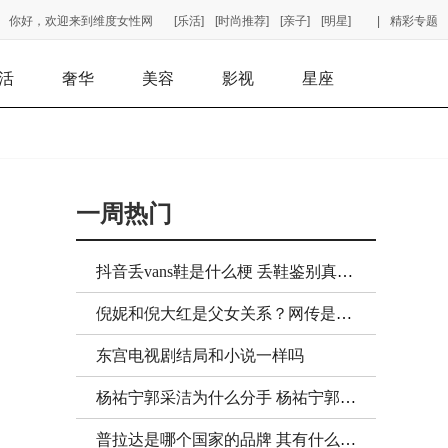
你好，欢迎来到维度女性网
[乐活]
[时尚推荐]
[亲子]
[明星]
|
精彩专题
活
奢华
美容
影视
星座
一周热门
抖音丢vans鞋是什么梗 丢鞋鉴别真假是真的吗
倪妮和倪大红是父女关系？网传是否真实？
东宫电视剧结局和小说一样吗
杨祐宁郭采洁为什么分手 杨祐宁郭采洁复合了吗
普拉达是哪个国家的品牌 其有什么值得购买