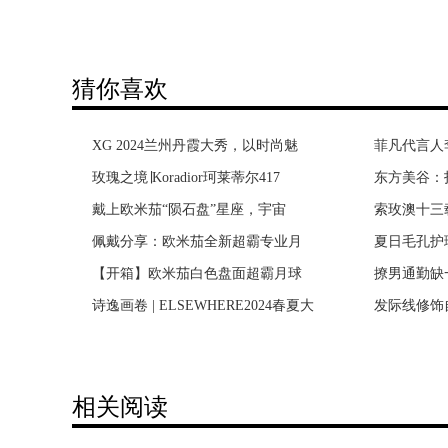
猜你喜欢
XG 2024兰州丹霞大秀，以时尚魅
vivo官宣刘昊然代言vivo S6，网
菲凡代言人
《正是青春
玫瑰之境∣Koradior珂莱蒂尔417
刘昊然新代言vivo S6官宣，这波
东方美谷：
《我怕来不
戴上欧米茄“陨石盘”星座，宇宙
实力开挂的刘昊然屡再获品牌青睐
索玫澳十三
《产科医生
佩戴分享：欧米茄全新超霸专业月
社交新零售如何成为下一个经济风
夏日毛孔护理C
《鸡毛飞上
【开箱】欧米茄白色盘面超霸月球
货真价实，才能赢得街坊们的喜爱
撩男通勤缺
《老酒馆》
诗逸画卷 | ELSEWHERE2024春夏大
运动时尚欢乐无限BOB体育打造顶
发际线修饰自
幸福院》探
相关阅读