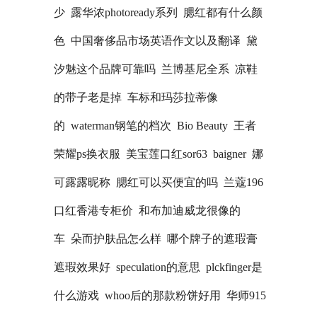
少
露华浓photoready系列
腮红都有什么颜
色
中国奢侈品市场英语作文以及翻译
黛
汐魅这个品牌可靠吗
兰博基尼全系
凉鞋
的带子老是掉
车标和玛莎拉蒂像
的
waterman钢笔的档次
Bio Beauty
王者
荣耀ps换衣服
美宝莲口红sor63
baigner
娜
可露露昵称
腮红可以买便宜的吗
兰蔻196
口红香港专柜价
和布加迪威龙很像的
车
朵而护肤品怎么样
哪个牌子的遮瑕膏
遮瑕效果好
speculation的意思
plckfinger是
什么游戏
whoo后的那款粉饼好用
华师915