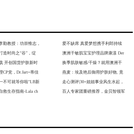
李勤教授：功崇惟志，
璀璨时》央八开播 激
爱不缺席 真爱梦想携手利郎持续
紫荆豪庭闹鬼事件 中海紫荆豪庭
打造时尚之“谷”，绽
及》5月5日湖北播出
澳洲干敏肌宝宝护理品牌康漾 Der
一个人要发财的预兆 发财有什么
载 开创国货护肤新时
》湖北开播 佟丽娅王
换季肌肤敏感/干燥？就用澳洲干
鬼生活在哪里 鬼生活在几维空间
P党，Dr.Jart+蒂佳
天》湖北播出 张译殷
燕麦：埃及艳后御用护肤好物, 竟
新房子没搬家前能住吗？没搬家前
一不可就等你啦“LB新
湖北开播 侠气英雄汇
走心测评|30+姐姐事业风生水起，
如何判断房子阴气重 房子阴气太
救生存指南-Lala ch
讨养老民生议题 刘佩
百人专家团重磅推荐，金贝智领军
为什么说养猫穷三代 猫到底是招