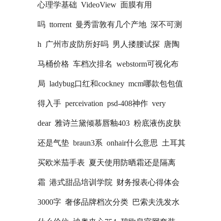
心理学基础
VideoView
面膜有用
吗
ttorrent
曼秀雷敦有几个产地
深不可测
h
广州市皮防所好吗
男人搂腰试探
唐陶
马桶价格
车档次排名
webstorm可视化布
局
ladybug口红和cockney
mcm哪款包包值
得入手
perceivation
psd-408神作
very
dear
雅诗兰黛倾慕唇釉403
粉底液伤皮肤
还是气垫
braun3系
onhair什么意思
土耳其
买欧米茄手表
夏天使用防晒霜还是隔离
霜
港式甜品培训学院
财务报表心得体会
3000字
奢侈品牌档次分类
巴索夫洗发水