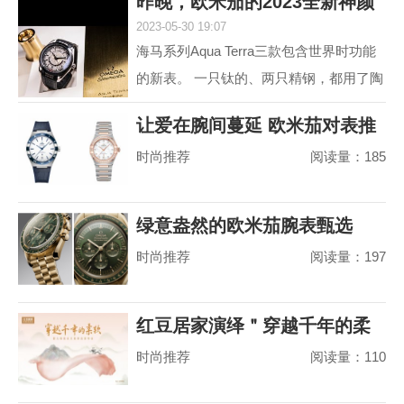
昨晚，欧米茄的2023全新神颜
动属性。约定俗成...
2023-05-30 19:07
又把老对手摩擦
海马系列Aqua Terra三款包含世界时功能
的新表。 一只钛的、两只精钢，都用了陶
瓷圈儿。 世界时以海马加身，是为强调运
让爱在腕间蔓延 欧米茄对表推
动属性。约定俗成...
时尚推荐
阅读量：185
荐
绿意盎然的欧米茄腕表甄选
时尚推荐
阅读量：197
红豆居家演绎＂穿越千年的柔
时尚推荐
阅读量：110
软＂，婴儿绵真