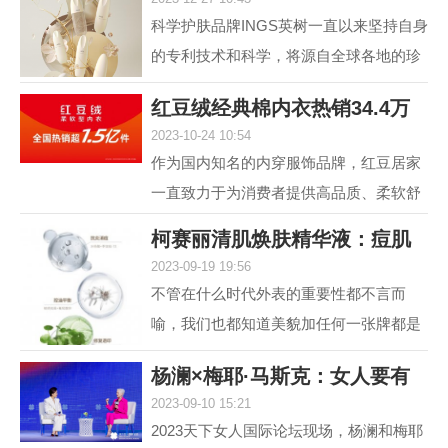
肤，进入抗光老和
科学护肤品牌INGS英树一直以来坚持自身
的专利技术和科学，将源自全球各地的珍
贵自然原料，转化为安全高效的护肤配
红豆绒经典棉内衣热销34.4万
方，不断解锁肌肤自身...
2023-10-24 10:54
件，舒适棉类产
作为国内知名的内穿服饰品牌，红豆居家
一直致力于为消费者提供高品质、柔软舒
适的内衣产品。其中，红豆绒柔软型内衣
柯赛丽清肌焕肤精华液：痘肌
作为红豆居家的核心...
2023-09-19 19:56
救星，为您重塑
不管在什么时代外表的重要性都不言而
喻，我们也都知道美貌加任何一张牌都是
王炸，但很多人却因为脸上的痘痘或痘印
杨澜×梅耶·马斯克：女人要有
而封印了颜值，在变美...
2023-09-10 15:21
自己的事业，
2023天下女人国际论坛现场，杨澜和梅耶