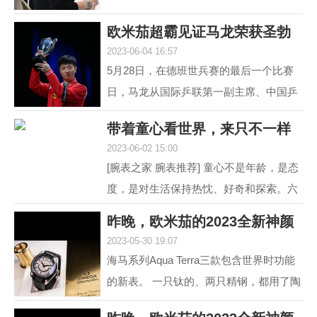
道 黑白灰，向来是男人不出错的选择。
欧米茄超霸见证马龙荣获圣勃
就如姑娘往往形容一...
2023-06-04 16:57
莱德复刻杯！
5月28日，在德班世兵赛的最后一个比赛
日，马龙从国际乒联第一副主席、中国乒
协主席刘国梁的手中接过了复刻圣勃莱德
带着童心看世界，来只不一样
杯，这是对他从2015...
2023-06-02 15:00
的彩盘欧米茄
[腕表之家 腕表推荐] 童心不是年龄，是态
度，是对生活保持热忱、好奇和探索。六
一来临，我们带来了三枚风格不同的欧米
昨晚，欧米茄的2023全新神颜
茄彩色盘面腕表，...
2023-05-30 19:07
又把老对手摩擦
海马系列Aqua Terra三款包含世界时功能
的新表。 一只钛的、两只精钢，都用了陶
瓷圈儿。 世界时以海马加身，是为强调运