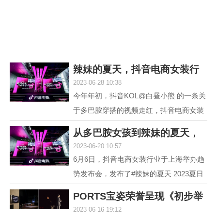
议，它就是欧米茄海...
辣妹的夏天，抖音电商女装行
2023-06-28 10:38
业618再度引爆
今年年初，抖音KOL@白昼小熊 的一条关
于多巴胺穿搭的视频走红，抖音电商女装
行业敏锐地洞察到这一趋势并不断加热，
从多巴胺女孩到辣妹的夏天，
最终，#多巴胺女孩 ...
2023-06-20 10:57
抖音电商女装行
6月6日，抖音电商女装行业于上海举办趋
势发布会，发布了#辣妹的夏天 2023夏日
女装流行趋势，随即热度席卷全网。 据统
PORTS宝姿荣誉呈现《初步举
计，截至目前，#辣...
2023-06-16 19:12
证》(Prima Faci