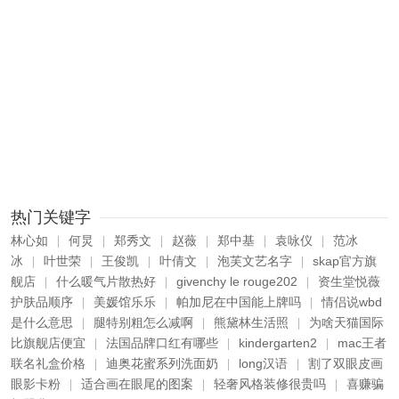
热门关键字
林心如
何炅
郑秀文
赵薇
郑中基
袁咏仪
范冰
|
|
|
|
|
|
冰
叶世荣
王俊凯
叶倩文
泡芙文艺名字
skap官方旗
|
|
|
|
|
舰店
什么暖气片散热好
givenchy le rouge202
资生堂悦薇
|
|
|
护肤品顺序
美媛馆乐乐
帕加尼在中国能上牌吗
情侣说wbd
|
|
|
是什么意思
腿特别粗怎么减啊
熊黛林生活照
为啥天猫国际
|
|
|
比旗舰店便宜
法国品牌口红有哪些
kindergarten2
mac王者
|
|
|
联名礼盒价格
迪奥花蜜系列洗面奶
long汉语
割了双眼皮画
|
|
|
眼影卡粉
适合画在眼尾的图案
轻奢风格装修很贵吗
喜赚骗
|
|
|