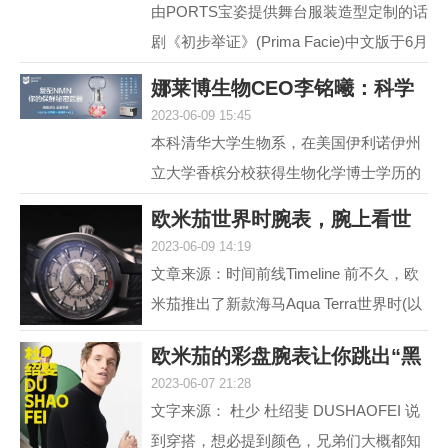
由PORTS宝姿提供舞台服装造型定制的话
剧《初步举证》(Prima Facie)中文版于6月
15日登陆上海话剧艺术中心，拉开全国巡
娜莱博生物CEO李铭曦：科学
演帷幕。中文版话...
2023-06-09 15:45
抗衰赋能生活
本科清华大学生物系，在美国伊利诺伊州
立大学香槟分校获得生物化学博士学历的
娜莱博生物CEO李铭曦曾是一名科学家。
欧米茄世界时腕表，腕上看世
学成后，他长期从事...
2023-06-09 14:19
界
文章来源：时间前线Timeline 前不久，欧
米茄推出了新款海马Aqua Terra世界时(以
下简称，海马AT)。虽然，海马AT世界
欧米茄的彩盘腕表让你跳出“黑
时，之前在2017年就...
2023-06-07 21:28
白灰”
文字来源： 杜少 杜绍斐 DUSHAOFEI 说
到穿搭，想必提到颜色，兄弟们大概都知