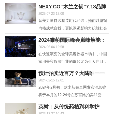
NEXY.CO“木兰之韧”7.18品牌
2025-07-23 13:00
盛典暨主题大
智美力量持续塑造时代经纬，她们以坚韧
内核成就自我，更以深远影响力织就社会
图景。赢家时尚集团旗下国内轻奢女装品
2024雅萌国际峰会巅峰焕能：
牌NEXY.CO（奈蔻）...
2024-06-04 12:58
连发6款重磅新
在快速演变的全球美容仪器市场中，中国
家用美容仪器行业的崛起尤为引人注目，
自2014年以来，该行业经历了从初期探索
预计拍卖近百万？大陆唯一一
到快速增长的转变，...
2024-02-15 12:01
套宇航员手提箱
2024年2月初，欧米茄在全网发布消息称
将于本月的12-24号在苏富比拍卖11套
MoonSwatch Mission to Moonshine Gold
英树：从传统药植到科学护
腕表手提箱套装。但是截...
2023-12-27 10:43