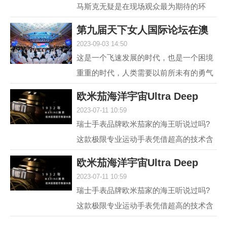
马斯克无疑是在现场观众最为期待的环
节，两位各具中西方文化特点、同样具有
第九届天下女人国际论坛在澳
传奇人生的优秀女性，...
2023-09-03 14:50
门举行 聚焦“
这是一个飞速发展的时代，也是一个困境
重重的时代，人类需要以前所未有的勇气
和智慧去突破困境。在各种解决方案中，
欧米茄海洋宇宙Ultra Deep
不可或缺的组成部分...
2023-07-11 10:59
6000米专业潜水
瑞士手表品牌欧米茄家的海王听说过吗?
这款极限专业运动手表凭借超高的技术含
量和创新设计，一经推出便在业内引发热
欧米茄海洋宇宙Ultra Deep
议，它就是欧米茄海...
2023-07-11 10:59
6000米专业潜水
瑞士手表品牌欧米茄家的海王听说过吗?
这款极限专业运动手表凭借超高的技术含
量和创新设计，一经推出便在业内引发热